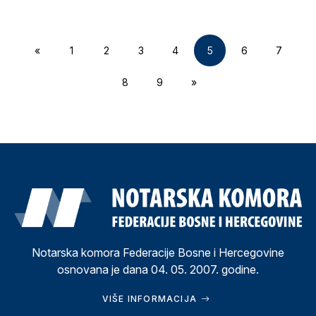
«
1
2
3
4
5
6
7
8
9
»
Notarska komora Federacije Bosne i Hercegovine
osnovana je dana 04. 05. 2007. godine.
VIŠE INFORMACIJA