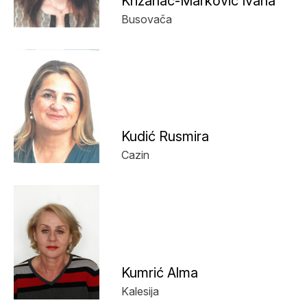
Križanac-Marković Ivana
Busovača
Kudić Rusmira
Cazin
Kumrić Alma
Kalesija