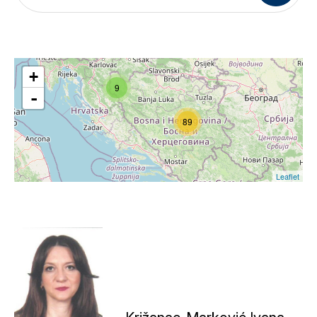
+
9
-
89
Leaflet