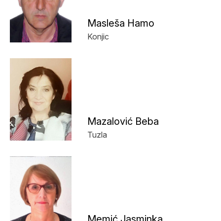
Masleša Hamo
Konjic
Mazalović Beba
Tuzla
Memić Jasminka