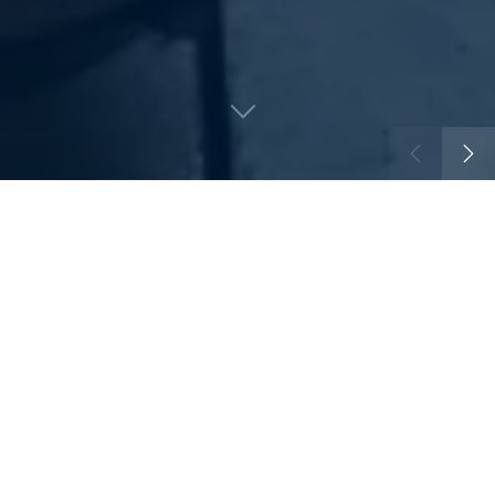
Dostupne usluge
Notarske tarife