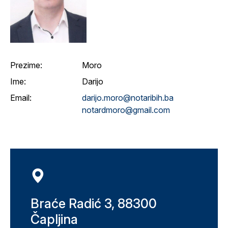
Prezime:
Moro
Ime:
Darijo
Email:
darijo.moro@notaribih.ba
notardmoro@gmail.com
Braće Radić 3, 88300
Čapljina