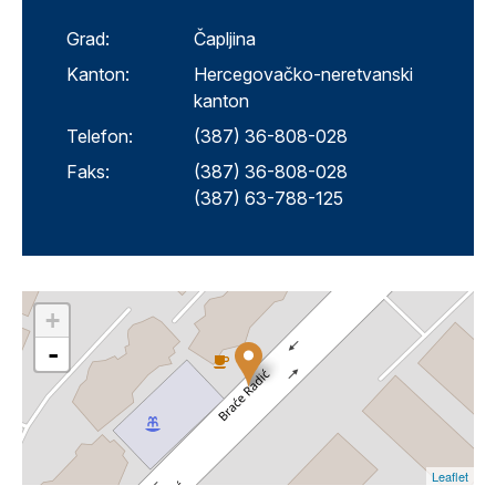
Grad:
Čapljina
Kanton:
Hercegovačko-neretvanski
kanton
Telefon:
(387) 36-808-028
Faks:
(387) 36-808-028
(387) 63-788-125
+
-
Leaflet