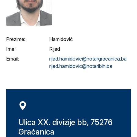
Prezime:
Hamidović
Ime:
Rijad
Email:
rijad.hamidovic@notargracanica.ba
rijad.hamidovic@notaribih.ba
Ulica XX. divizije bb, 75276
Gračanica