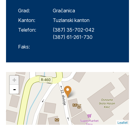
Grad:
Gračanica
Kanton:
Tuzlanski kanton
Telefon:
(387) 35-702-042
(387) 61-261-730
Faks:
+
-
Leaflet