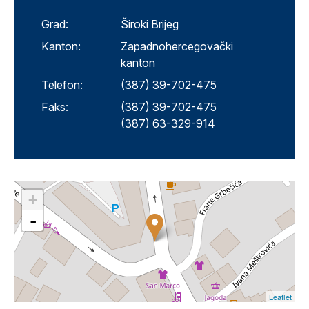
Grad:
Široki Brijeg
Kanton:
Zapadnohercegovački
kanton
Telefon:
(387) 39-702-475
Faks:
(387) 39-702-475
(387) 63-329-914
+
-
Leaflet